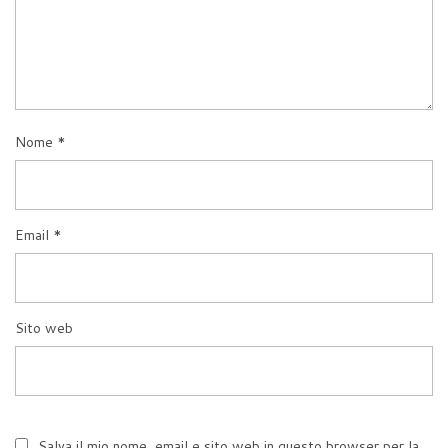
Nome
*
Email
*
Sito web
Salva il mio nome, email e sito web in questo browser per la